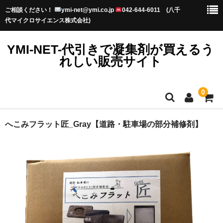
ご相談ください！
ymi-net@ymi.co.jp
042-644-6011 (八千
代マイクロサイエンス株式会社)
YMI-NET-代引きで凝集剤が買えるう
れしい販売サイト
0
TOP
へこみフラット匠_Gray【道路・駐車場の部分補修剤】
お知らせ
プライバシーポリシー
初めてのお客様へ-送料・納期-
水澄まいるってなに？