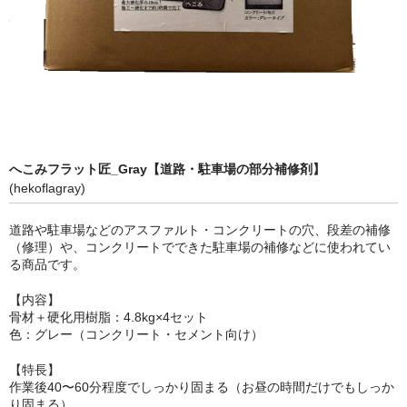
よくあるご質問
添加量の目安
オイルフロック(U-02)添加量の目安
水澄まいる（標準型）添加量の目安
水澄まいる（アルカリ型）添加量の目安
へこみフラット匠_Gray【道路・駐車場の部分補修剤】
(hekoflagray)
商品一覧
道路や駐車場などのアスファルト・コンクリートの穴、段差の補修
オイルフロック
（修理）や、コンクリートでできた駐車場の補修などに使われてい
る商品です。
水澄まいる（アルカリ型）
【内容】
水澄まいる（標準型）
骨材＋硬化用樹脂：4.8kg×4セット
色：グレー（コンクリート・セメント向け）
へこみフラット匠
【特長】
作業後40〜60分程度でしっかり固まる（お昼の時間だけでもしっか
除濁タブ
り固まる）