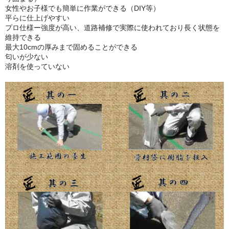
女性やお子様でも簡単に作業ができる（DIY等）
カート
平らに仕上げやすい
プロ仕様ー強度が高い、道路補修で実際に使われており長く状態を
お問い合わせ
維持できる
最大10cmの厚みまで固めることができる
会社概要
匂いが少ない
溶剤を使っていない