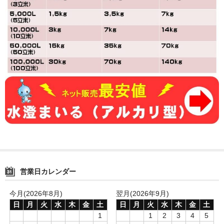
よくあるご質問
添加量の目安
オイルフロック(U-02)添加量の目安
水澄まいる（標準型）添加量の目安
水澄まいる（アルカリ型）添加量の目安
商品一覧
オイルフロック
水澄まいる（アルカリ型）
営業日カレンダー
水澄まいる（標準型）
今月(2026年8月)
翌月(2026年9月)
へこみフラット匠
日
月
火
水
木
金
土
日
月
火
水
木
金
土
除濁タブ
1
1
2
3
4
5