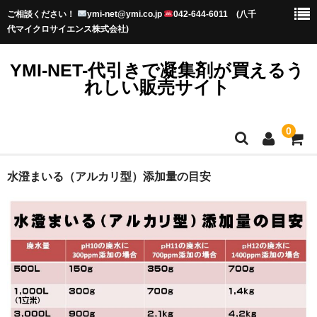
ご相談ください！
ymi-net@ymi.co.jp
042-644-6011 (八千
代マイクロサイエンス株式会社)
YMI-NET-代引きで凝集剤が買えるう
れしい販売サイト
0
TOP
水澄まいる（アルカリ型）添加量の目安
お知らせ
プライバシーポリシー
初めてのお客様へ-送料・納期-
水澄まいるってなに？