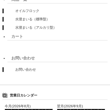
よくあるご質問
オイルフロック
添加量の目安
水澄まいる（標準型）
オイルフロック(U-02)添加量の目安
水澄まいる（アルカリ型）
水澄まいる（標準型）添加量の目安
カート
水澄まいる（アルカリ型）添加量の目安
商品一覧
お問い合わせ
オイルフロック
お問い合わせ
水澄まいる（アルカリ型）
水澄まいる（標準型）
へこみフラット匠
営業日カレンダー
除濁タブ
今月(2026年8月)
翌月(2026年9月)