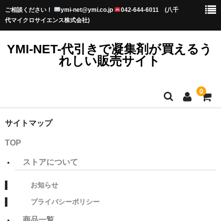
ご相談ください！
ymi-net@ymi.co.jp
042-644-6011 (八千
代マイクロサイエンス株式会社)
YMI-NET-代引きで凝集剤が買えるう
れしい販売サイト
0
TOP
サイトマップ
TOP
お知らせ
ストアについて
プライバシーポリシー
初めてのお客様へ-送料・納期-
お知らせ
プライバシーポリシー
水澄まいるってなに？
商品一覧