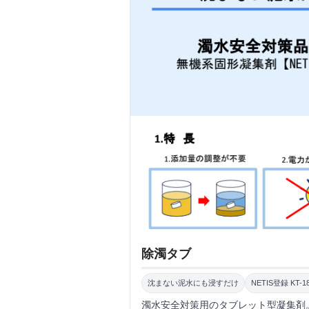
除濁タブ
沈まない泥水にも浸すだけ
NETIS登録 KT-18
濁水安全対策用のタブレット型凝集剤