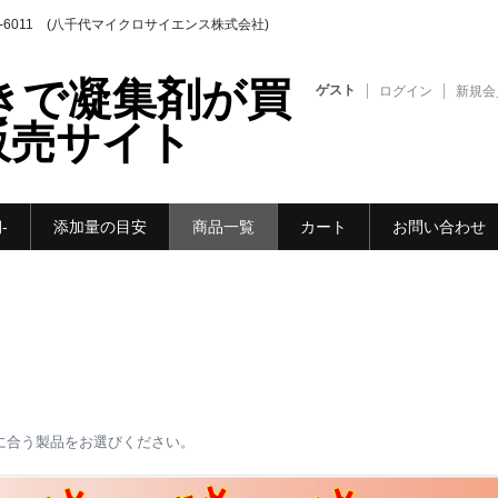
44-6011 (八千代マイクロサイエンス株式会社)
代引きで凝集剤が買
ゲスト
ログイン
新規会
販売サイト
-
添加量の目安
商品一覧
カート
お問い合わせ
に合う製品をお選びください。