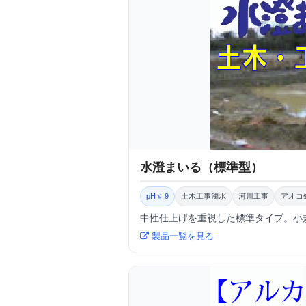
水澄まいる（標準型）
pH ≦ 9
土木工事濁水
河川工事
アオコ
中性仕上げを重視した標準タイプ。小
製品一覧を見る