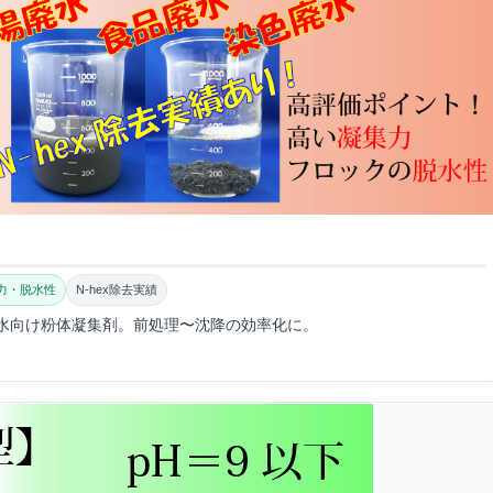
力・脱水性
N-hex除去実績
水向け粉体凝集剤。前処理〜沈降の効率化に。