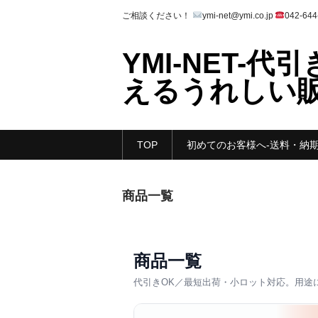
ご相談ください！
ymi-net@ymi.co.jp
042-6
YMI-NET-
えるうれしい
TOP
初めてのお客様へ-送料・納期
商品一覧
商品一覧
代引きOK／最短出荷・小ロット対応。用途