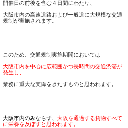
開催日の前後を含む４日間にわたり、
よくあるご質問
大阪市内の高速道路および一般道に大規模な交通
添加量の目安
規制が実施されます。
オイルフロック(U-02)添加量の目安
水澄まいる（標準型）添加量の目安
水澄まいる（アルカリ型）添加量の目安
このため、交通規制実施期間においては
商品一覧
大阪市内を中心に広範囲かつ長時間の交通渋滞が
発生し、
オイルフロック
業務に重大な支障をきたすものと思われます。
水澄まいる（アルカリ型）
水澄まいる（標準型）
へこみフラット匠
大阪市内のみならず、
大阪を通過する貨物すべて
除濁タブ
に栄養を及ぼすと思われます。