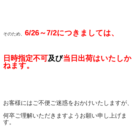
カート
お問い合わせ
6/26～7/2につきましては、
会社概要
そのため、
日時指定不可
及び
当日出荷はいたしか
ねます。
お客様にはご不便ご迷惑をおかけいたしますが、
何卒ご理解いただきますようお願い申し上げま
す。