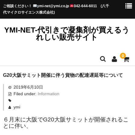
ご相談ください！
ymi-net@ymi.co.jp
042-644-6011 (八千
代マイクロサイエンス株式会社)
YMI-NET-代引きで凝集剤が買えるう
れしい販売サイト
0
TOP
G20大阪サミット開催に伴う貨物の配達遅延等について
2019年6月10日
お知らせ
Filed under:
Information
プライバシーポリシー
ymi
初めてのお客様へ-送料・納期-
６月末に大阪でG20大阪サミットが開催されるこ
とに伴い、
水澄まいるってなに？