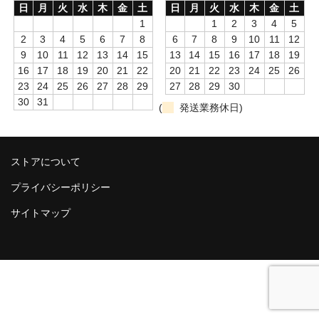
よくあるご質問
日
月
火
水
木
金
土
日
月
火
水
木
金
土
1
1
2
3
4
5
添加量の目安
2
3
4
5
6
7
8
6
7
8
9
10
11
12
9
10
11
12
13
14
15
13
14
15
16
17
18
19
オイルフロック(U-02)添加量の目安
16
17
18
19
20
21
22
20
21
22
23
24
25
26
23
24
25
26
27
28
29
27
28
29
30
水澄まいる（標準型）添加量の目安
30
31
(
発送業務休日)
水澄まいる（アルカリ型）添加量の目安
商品一覧
ストアについて
オイルフロック
プライバシーポリシー
サイトマップ
水澄まいる（アルカリ型）
水澄まいる（標準型）
へこみフラット匠
除濁タブ