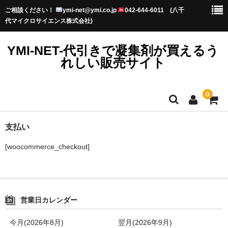
ご相談ください！
ymi-net@ymi.co.jp
042-644-6011 (八千
代マイクロサイエンス株式会社)
YMI-NET-代引きで凝集剤が買えるう
れしい販売サイト
0
TOP
支払い
[woocommerce_checkout]
お知らせ
プライバシーポリシー
初めてのお客様へ-送料・納期-
営業日カレンダー
水澄まいるってなに？
今月(2026年8月)
翌月(2026年9月)